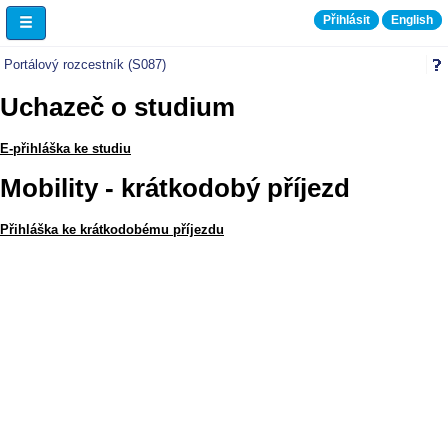
Přihlásit
English
Informace pro uchazeče
Portálový rozcestník (S087)
Uchazeč o studium
E-přihláška ke studiu
Mobility - krátkodobý příjezd
Přihláška ke krátkodobému příjezdu