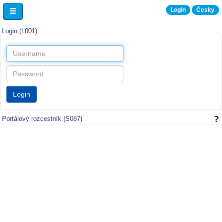
Login
Česky
Vítejte
Login (L001)
Portálový rozcestník (S087)